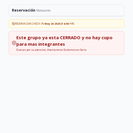
Reservación
Matacanes
RESERVACIóN CHECK-IN
May 26 2025
@
4:00
HRS
Este grupo ya esta
CERRADO
y no hay cupo
para mas integrantes
Gracias por su atencion, Aventureros Extremos en Serio