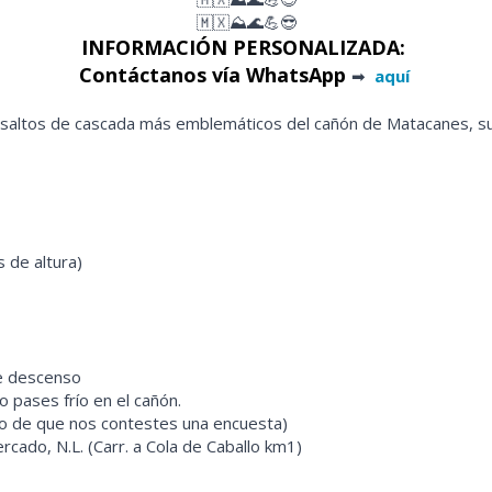
🇲🇽⛰🌊💪😎
INFORMACIÓN PERSONALIZADA:
Contáctanos vía WhatsApp
➡
aquí
altos de cascada más emblemáticos del cañón de Matacanes, sus
 de altura)
de descenso
 pases frío en el cañón.
o de que nos contestes una encuesta)
ercado, N.L. (Carr. a Cola de Caballo km1)