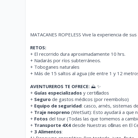
MATACANES ROPELESS Vive la experiencia de sus s
RETOS:
+ El recorrido dura aproximadamente 10 hrs.
+ Nadarás por ríos subterráneos.
+ Toboganes naturales
+ Más de 15 saltos al agua (de entre 1 y 12 metros
AVENTUREROS TE OFRECE:
⛰️ ✨
+
Guías
especializados
y certificados
+
Seguro
de gastos médicos (por reembolso)
+
Equipo de seguridad
: casco, arnés, sistemas 
+
Traje neopreno
(WetSuit):
Esto ayudará a que no
+
Fotos
del tour
(Todas las que tomemos a cambi
+
Transporte 4X4
desde Nuestras oficinas en El C
+
3 Alimentos
: