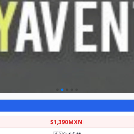
$1,390MXN
🇲🇽⛰🌊💪😎