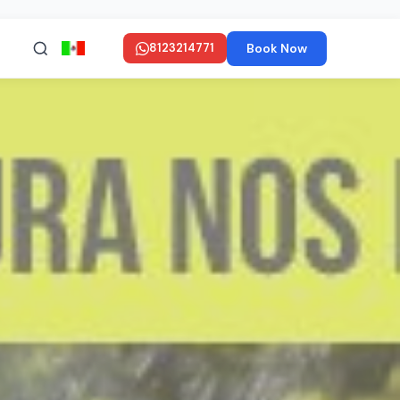
Book Now
8123214771
en ESPAÑOL