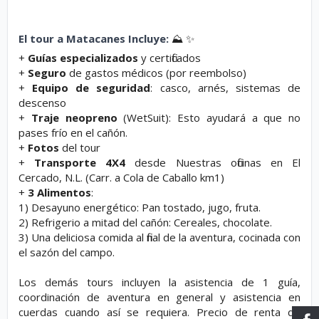
😁
⛰
El tour a Matacanes Incluye:
⛰️ ✨
+
Guías
especializados
y certificados
+
Seguro
de gastos médicos (por reembolso)
+
Equipo de seguridad
: casco, arnés, sistemas de
descenso
+
Traje neopreno
(WetSuit):
Esto ayudará a que no
pases frío en el cañón.
+
Fotos
del tour
+
Transporte 4X4
desde Nuestras oficinas en El
Cercado, N.L. (Carr. a Cola de Caballo km1)
+
3 Alimentos
:
1) Desayuno energético: Pan tostado, jugo, fruta.
2) Refrigerio a mitad del cañón: Cereales, chocolate.
3) Una deliciosa comida al final de la aventura, cocinada con
el sazón del campo.
Los demás tours incluyen la asistencia de 1 guía,
coordinación de aventura en general y asistencia en
cuerdas cuando así se requiera. Precio de renta de