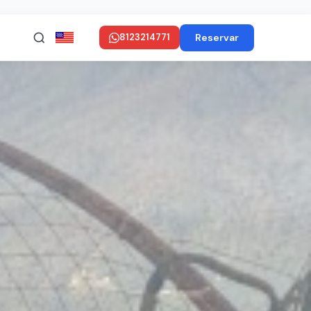
Reservar
8123214771
in ENGLISH