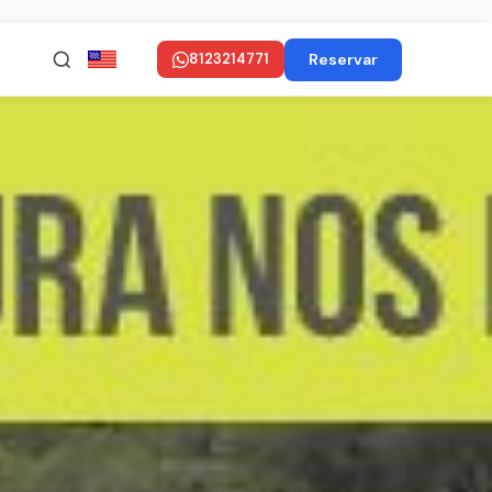
Reservar
8123214771
in ENGLISH