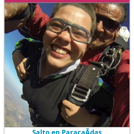
Salto en ParacaÃ­das