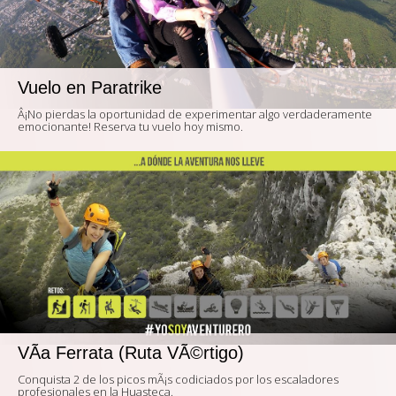
Vuelo en Paratrike
Â¡No pierdas la oportunidad de experimentar algo verdaderamente
emocionante! Reserva tu vuelo hoy mismo.
VÃ­a Ferrata (Ruta VÃ©rtigo)
Conquista 2 de los picos mÃ¡s codiciados por los escaladores
profesionales en la Huasteca.