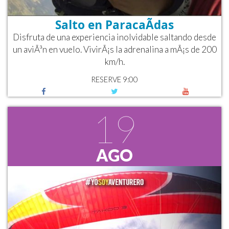
Salto en ParacaÃ­das
Disfruta de una experiencia inolvidable saltando desde
un aviÃ³n en vuelo. VivirÃ¡s la adrenalina a mÃ¡s de 200
km/h.
RESERVE 9:00
19
AGO