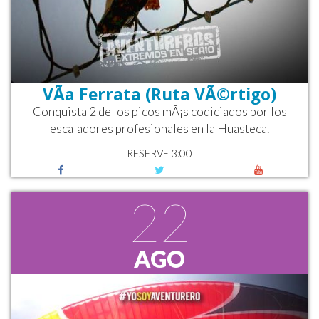
VÃ­a Ferrata (Ruta VÃ©rtigo)
Conquista 2 de los picos mÃ¡s codiciados por los
escaladores profesionales en la Huasteca.
RESERVE 3:00
22
AGO