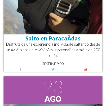
Salto en ParacaÃ­das
Disfruta de una experiencia inolvidable saltando desde
un aviÃ³n en vuelo. VivirÃ¡s la adrenalina a mÃ¡s de 200
km/h.
RESERVE 9:00
23
AGO