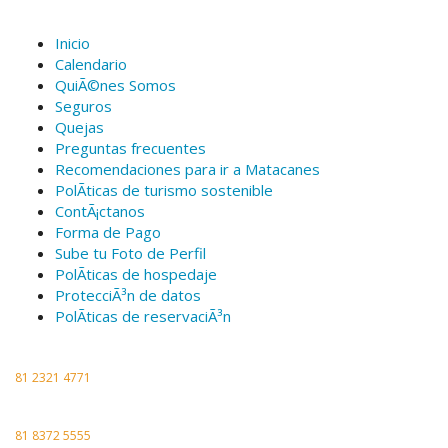
Aventureros Extremos en Serio
Inicio
Calendario
QuiÃ©nes Somos
Seguros
Quejas
Preguntas frecuentes
Recomendaciones para ir a Matacanes
PolÃ­ticas de turismo sostenible
ContÃ¡ctanos
Forma de Pago
Sube tu Foto de Perfil
PolÃ­ticas de hospedaje
ProtecciÃ³n de datos
PolÃ­ticas de reservaciÃ³n
Whatsapp
Celular
81 2321 4771
Lu-Vi 10:00 a 17:00
Oficina
81 8372 5555