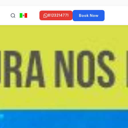
Book Now
8123214771
en ESPAÑOL