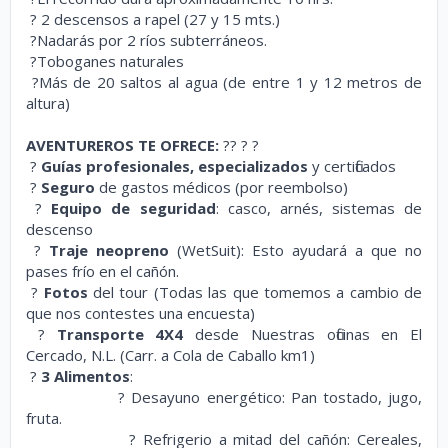
? 2 descensos a rapel (27 y 15 mts.)
?Nadarás por 2 ríos subterráneos.
?Toboganes naturales
?Más de 20 saltos al agua (de entre 1 y 12 metros de
altura)
AVENTUREROS TE OFRECE:
?? ? ?
?
Guías profesionales,
especializados
y certificados
?
Seguro
de gastos médicos (por reembolso)
?
Equipo de seguridad
: casco, arnés, sistemas de
descenso
?
Traje neopreno
(WetSuit):
Esto ayudará a que no
pases frío en el cañón.
?
Fotos
del tour
(Todas las que tomemos a cambio de
que nos contestes una encuesta)
?
Transporte 4X4
desde Nuestras oficinas en El
Cercado, N.L. (Carr. a Cola de Caballo km1)
?
3 Alimentos
:
?
Desayuno energético: Pan tostado, jugo,
fruta.
?
Refrigerio a mitad del cañón: Cereales,