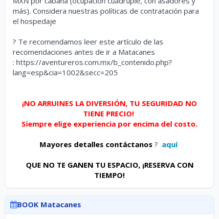
MXN por cabaña
(ocupación cuádruple, con asadores y
más).
Considera nuestras políticas de contratación para
el hospedaje
? Te recomendamos leer este artículo de las
recomendaciones antes de ir a Matacanes
:
https://aventureros.com.mx/b_contenido.php?
lang=esp&cia=1002&secc=205
¡NO ARRUINES LA DIVERSIÓN, TU SEGURIDAD NO
TIENE PRECIO!
Siempre elige experiencia por encima del costo.
Mayores detalles contáctanos
?
aquí
QUE NO TE GANEN TU ESPACIO, ¡RESERVA CON
TIEMPO!
BOOK Matacanes