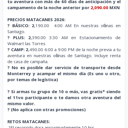
tu aventura con más de 60 días de anticipación y el
campamento de la noche anterior por
2,090.00
MXN
PRECIOS MATACANES 2026:
?
BÁSICO:
2
,190.00 4:00 AM En nuestras oficinas en
Santiago.
? PLUS: 2
,390.00 3:30 AM en Estacionamiento de
Walmart las Torres
? CAMP: 2
,490.00 6:00 a 9:00 PM de la noche previa a tu
aventura en nuestras oficinas de Santiago. Incluye renta
de casa de campaña.
? No es posible dar servicio de transporte desde
Monterrey y acampar el mismo día (Es uno u otro,
por temas de logística)
?
Si armas tu grupo de 10 o más, vas gratis* siendo
el 11vo participante o te damos otra aventura del
mismo valor.
?
(No aplica con otras promociones)
RETOS
MATACANES
:
?El recorrido dura aproximadamente 10 hrs.