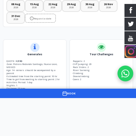
08 Aug
15 Aug
22 Aug
29 Aug
30 Aug
26 Nov
2026
2026
2026
2026
2026
2026
31 Dec
Request a date
2026
Generales
Tour Challenges
QUOTE:
$2190
Rappels: 2
Zone: Potrero Redondo Santiago, Nuevo Leon,
Cliff Jumping: 20
MEXICO
Rock Slides: 2
Age: 14 - minors should be acompanied by a
River Swiming
parent
Climbing
Estimated time from the starting point: 10 hr
Downclimbing
Time to get from meeting to starting point: 2 hr
Caves 2
Activities Period: 1 day
Nights: 1
Distance: 13 kms
BOOK
Clothes
Groups
Dry-fit or polyester shirt
Groups can be made 6 people minimum. In case of
Long licra bottom
not being able to form a group, you will have to
Socks (two pairs can be used to tighten the
make reservations with a full payment of the tour
shoe)
and wait to be assigned to one of the groups
New tennis (no open shoes, this is to protect
formed by other people. If you can't be assigned,
your feet inside the water).
NO TENIS VANS,
you'll be refunded. You may ask for VIP groups
PUMA CONVERSE, OR INDUSTRIAL SHOES
with no minimum persons and guides will be
Dry change of clothes for the end of the trip
assigned exclusively for you including all meals,