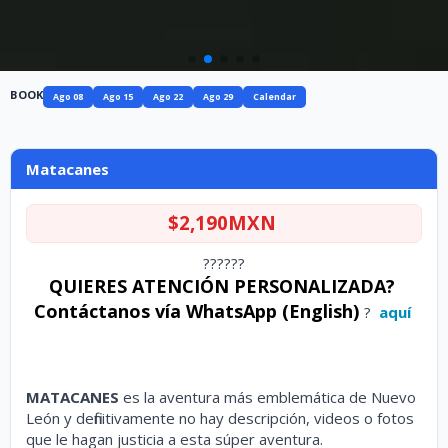
BOOK
Matacanes
Ago 08
Ago 15
Ago 22
Ago 29
Calendar
Matacanes
$2,190MXN
??????
QUIERES ATENCIÓN PERSONALIZADA?
Contáctanos vía WhatsApp (English)
?
aquí
MATACANES
es la aventura más emblemática de Nuevo
León y definitivamente no hay descripción, videos o fotos
que le hagan justicia a esta súper aventura.